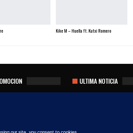
re
Kike M – Huella ft. Kutxi Romero
OMOCION
ULTIMA NOTICIA
Gino Rodríguez Lanza «
Casi Perfectos
Carrete»
min
Jul 12, 2026
0
Admin
Ago 2, 2026