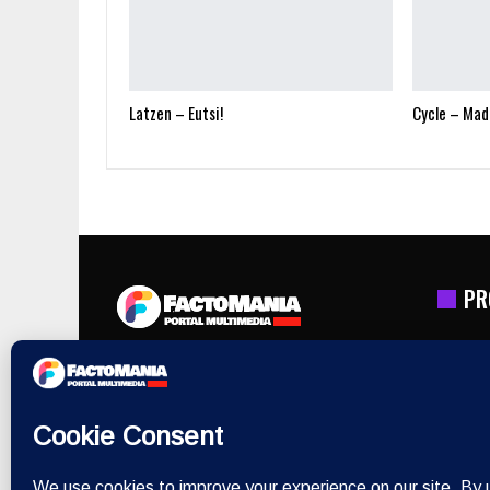
Latzen – Eutsi!
Cycle – Mad
PR
Nos dedicamos a la promocion musical y
cultural GRATUITA a través de Proyecto
Factoría.
En nuestro portal incluimos tambien
series, peliculas, cortos, etc. con players
directos de Youtube y OK.ru
Ad