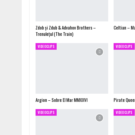
Zdob și Zdub & Advahov Brothers –
Celtian – M
Trenulețul (The Train)
VIDEOCLIPS
VIDEOCLIPS
Argion – Sobre El Mar MMXXVI
Pirate Quee
VIDEOCLIPS
VIDEOCLIPS