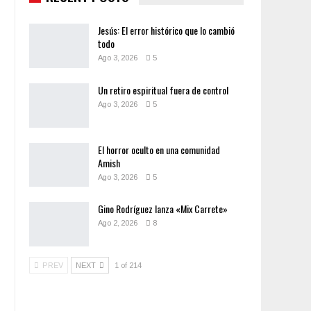
Jesús: El error histórico que lo cambió
todo
Ago 3, 2026
5
Un retiro espiritual fuera de control
Ago 3, 2026
5
El horror oculto en una comunidad
Amish
Ago 3, 2026
5
Gino Rodríguez lanza «Mix Carrete»
Ago 2, 2026
8
PREV
NEXT
1 of 214