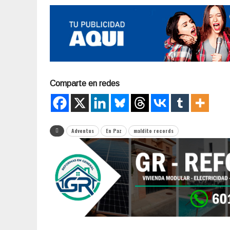
Comparte en redes
Adventus
En Paz
maldito records