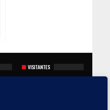
VISITANTES
Usuarios hoy : 100
Usuarios ayer : 1248
Mix
Este mes : 6695
Este año : 373912
Quién está contectado : 8
0