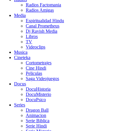
Radios Factomania
Radios Amigas
Media
Espiritualidad Hindu
Canal Prometheus
Dj Ravish Media
Libros
TV
Videoclips
Musica
Cineteka
Cortometrajes
Cine Hindi
Peliculas
Saga Videojuegos
Docus
DocuHistoria
DocuMisterio
DocuPsico
Series
Dragon Ball
Animacion
Serie Biblica
Serie Hindi