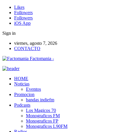
Likes
Followers
Followers
iOS App
Sign in
viernes, agosto 7, 2026
CONTACTO
Factomania -
HOME
Noticias
Eventos
Promocion
bandas indiefm
Podcasts
Los Magicos 70
Monograficos FM
Monograficos FP
Monograficos L90FM
Radios