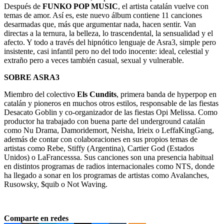
Después de
FUNKO POP MUSIC
, el artista catalán vuelve con
temas de amor. Así es, este nuevo álbum contiene 11 canciones
desarmadas que, más que argumentar nada, hacen sentir. Van
directas a la ternura, la belleza, lo trascendental, la sensualidad y el
afecto. Y todo a través del hipnótico lenguaje de Asra3, simple pero
insistente, casi infantil pero no del todo inocente: ideal, celestial y
extraño pero a veces también casual, sexual y vulnerable.
SOBRE ASRA3
Miembro del colectivo
Els Cundits
, primera banda de hyperpop en
catalán y pioneros en muchos otros estilos, responsable de las fiestas
Desacato Goblin y co-organizador de las fiestas Opi Melissa. Como
productor ha trabajado con buena parte del underground catalán
como Nu Drama, Damoridemort, Neisha, Irieix o LeffaKingGang,
además de contar con colaboraciones en sus propios temas de
artistas como Rebe, Stiffy (Argentina), Cartier God (Estados
Unidos) o LaFrancesssa. Sus canciones son una presencia habitual
en distintos programas de radios internacionales como NTS, donde
ha llegado a sonar en los programas de artistas como Avalanches,
Rusowsky, $quib o Not Waving.
Comparte en redes