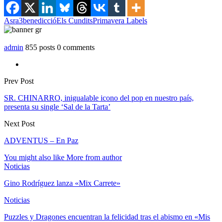
Asra3
benedicció
Els Cundits
Primavera Labels
admin
855 posts
0 comments
Prev Post
SR. CHINARRO, inigualable icono del pop en nuestro país,
presenta su single ‘Sal de la Tarta’
Next Post
ADVENTUS – En Paz
You might also like
More from author
Noticias
Gino Rodríguez lanza «Mix Carrete»
Noticias
Puzzles y Dragones encuentran la felicidad tras el abismo en «Mis