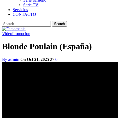
Serie Misterio
Serie TV
Servicios
CONTACTO
Video
Promocion
Blonde Poulain (España)
By
admin
On
Oct 21, 2025
27
0