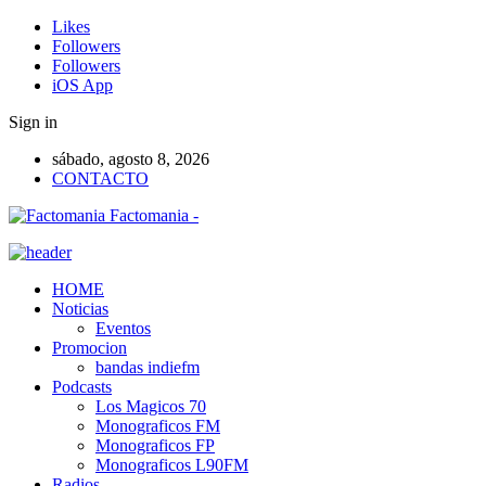
Likes
Followers
Followers
iOS App
Sign in
sábado, agosto 8, 2026
CONTACTO
Factomania -
HOME
Noticias
Eventos
Promocion
bandas indiefm
Podcasts
Los Magicos 70
Monograficos FM
Monograficos FP
Monograficos L90FM
Radios