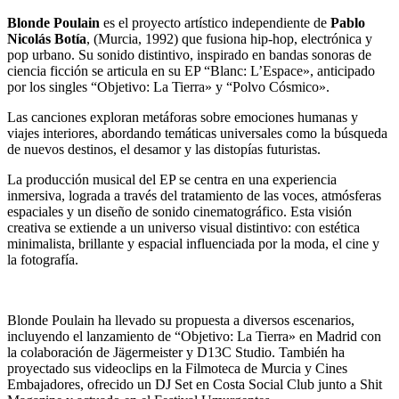
Blonde Poulain
es el proyecto artístico independiente de
Pablo
Nicolás Botía
, (Murcia, 1992) que fusiona hip-hop, electrónica y
pop urbano. Su sonido distintivo, inspirado en bandas sonoras de
ciencia ficción se articula en su EP “Blanc: L’Espace», anticipado
por los singles “Objetivo: La Tierra» y “Polvo Cósmico».
Las canciones exploran metáforas sobre emociones humanas y
viajes interiores, abordando temáticas universales como la búsqueda
de nuevos destinos, el desamor y las distopías futuristas.
La producción musical del EP se centra en una experiencia
inmersiva, lograda a través del tratamiento de las voces, atmósferas
espaciales y un diseño de sonido cinematográfico. Esta visión
creativa se extiende a un universo visual distintivo: con estética
minimalista, brillante y espacial influenciada por la moda, el cine y
la fotografía.
Blonde Poulain ha llevado su propuesta a diversos escenarios,
incluyendo el lanzamiento de “Objetivo: La Tierra» en Madrid con
la colaboración de Jägermeister y D13C Studio. También ha
proyectado sus videoclips en la Filmoteca de Murcia y Cines
Embajadores, ofrecido un DJ Set en Costa Social Club junto a Shit