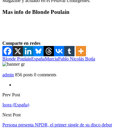
Magazine y actuado en el Festival Umurgentes.
Mas info de Blonde Poulain
Comparte en redes
Blonde Poulain
España
Murcia
Pablo Nicolás Botía
admin
856 posts
0 comments
Prev Post
Isora (España)
Next Post
Persona presenta NPDR, el primer single de su disco debut