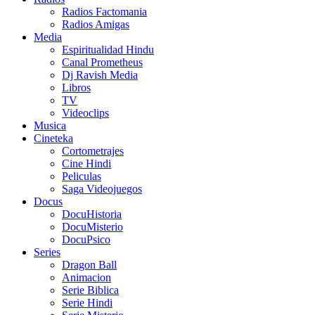
Radios Factomania
Radios Amigas
Media
Espiritualidad Hindu
Canal Prometheus
Dj Ravish Media
Libros
TV
Videoclips
Musica
Cineteka
Cortometrajes
Cine Hindi
Peliculas
Saga Videojuegos
Docus
DocuHistoria
DocuMisterio
DocuPsico
Series
Dragon Ball
Animacion
Serie Biblica
Serie Hindi