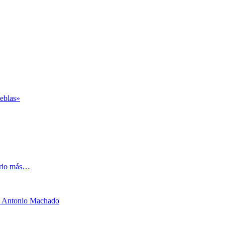
ieblas»
rrio más…
a Antonio Machado