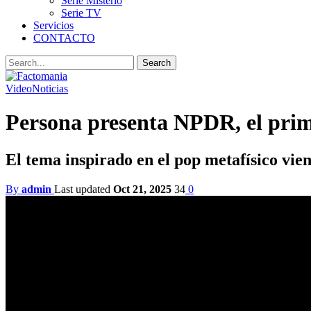
Serie Misterio
Serie TV
Servicios
CONTACTO
Video
Noticias
Persona presenta NPDR, el prime
El tema inspirado en el pop metafísico vie
By
admin
Last updated
Oct 21, 2025
34
0