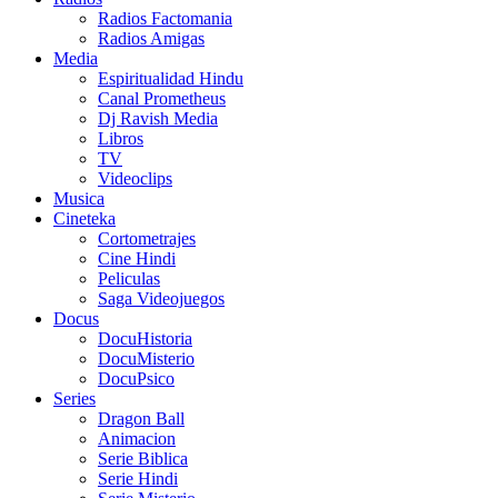
Radios Factomania
Radios Amigas
Media
Espiritualidad Hindu
Canal Prometheus
Dj Ravish Media
Libros
TV
Videoclips
Musica
Cineteka
Cortometrajes
Cine Hindi
Peliculas
Saga Videojuegos
Docus
DocuHistoria
DocuMisterio
DocuPsico
Series
Dragon Ball
Animacion
Serie Biblica
Serie Hindi