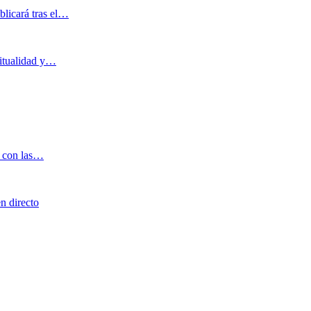
blicará tras el…
ritualidad y…
o con las…
n directo