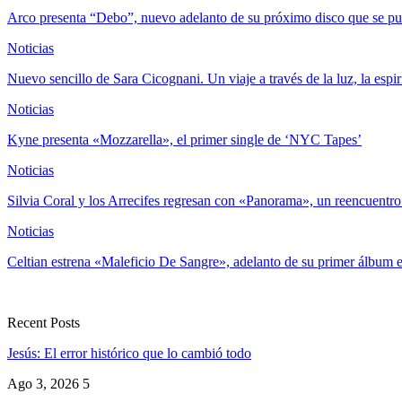
Arco presenta “Debo”, nuevo adelanto de su próximo disco que se pu
Noticias
Nuevo sencillo de Sara Cicognani. Un viaje a través de la luz, la espi
Noticias
Kyne presenta «Mozzarella», el primer single de ‘NYC Tapes’
Noticias
Silvia Coral y los Arrecifes regresan con «Panorama», un reencuentr
Noticias
Celtian estrena «Maleficio De Sangre», adelanto de su primer álbum e
Recent Posts
Jesús: El error histórico que lo cambió todo
Ago 3, 2026
5