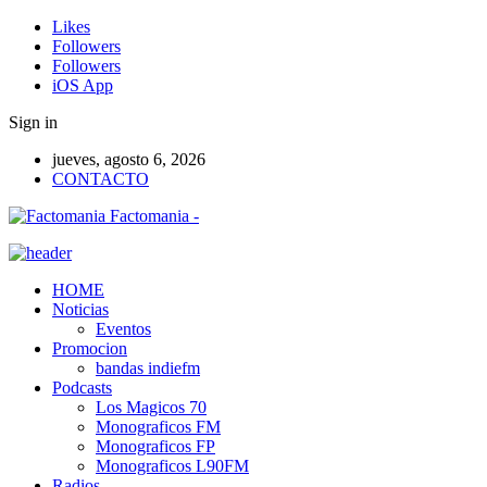
Likes
Followers
Followers
iOS App
Sign in
jueves, agosto 6, 2026
CONTACTO
Factomania -
HOME
Noticias
Eventos
Promocion
bandas indiefm
Podcasts
Los Magicos 70
Monograficos FM
Monograficos FP
Monograficos L90FM
Radios