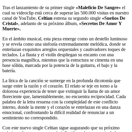
Tras el lanzamiento de su primer single
«Maleficio De Sangre»
el
cual su videoclip está cerca de superar las 500.000 visitas en nuestro
canal de YouTube,
Celtian
estrena su segundo single
«Sueños De
Cristal»
, adelanto de su próximo álbum,
«Secretos De Amor Y
Muerte».
En el ámbito musical, esta pieza emerge como un destello luminoso
y se revela como una sinfonía extremadamente melódica, donde se
entrelazan exquisitos arreglos orquestales y cautivadores toques de
teclados. La flauta y el violín despliegan su encanto con una
presencia magnífica, mientras que la estructura se cimenta en una
base sólida, marcada por la potencia de la guitarra, el bajo y la
batería.
La lírica de la canción se sumerge en la profunda dicotomía que
surge entre la razón y el corazón. El relato se teje en torno a la
dolorosa experiencia de tener que extinguir la llama de un amor
floreciente que, lamentablemente, no encuentra reciprocidad. Cada
palabra de la letra resuena con la complejidad de este conflicto
interno, donde la mente y el corazón se entrelazan en una danza
emocional, confrontando la difícil realidad de renunciar a un
sentimiento no correspondido.
Con este nuevo single Celtian sigue augurando que su próximo