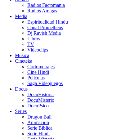
Radios Factomania
Radios Amigas
Media
Espiritualidad Hindu
Canal Prometheus
Dj Ravish Media
Libros
TV
Videoclips
Musica
Cineteka
Cortometrajes
Cine Hindi
Peliculas
Saga Videojuegos
Docus
DocuHistoria
DocuMisterio
DocuPsico
Series
Dragon Ball
Animacion
Serie Biblica
Serie Hindi