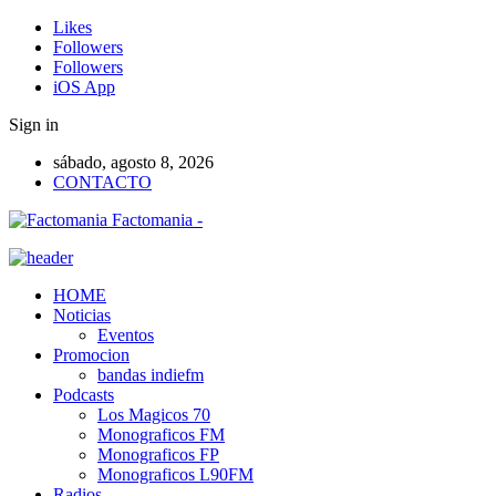
Likes
Followers
Followers
iOS App
Sign in
sábado, agosto 8, 2026
CONTACTO
Factomania -
HOME
Noticias
Eventos
Promocion
bandas indiefm
Podcasts
Los Magicos 70
Monograficos FM
Monograficos FP
Monograficos L90FM
Radios