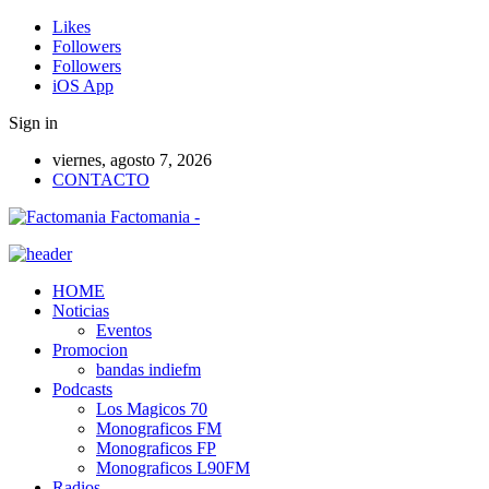
Likes
Followers
Followers
iOS App
Sign in
viernes, agosto 7, 2026
CONTACTO
Factomania -
HOME
Noticias
Eventos
Promocion
bandas indiefm
Podcasts
Los Magicos 70
Monograficos FM
Monograficos FP
Monograficos L90FM
Radios