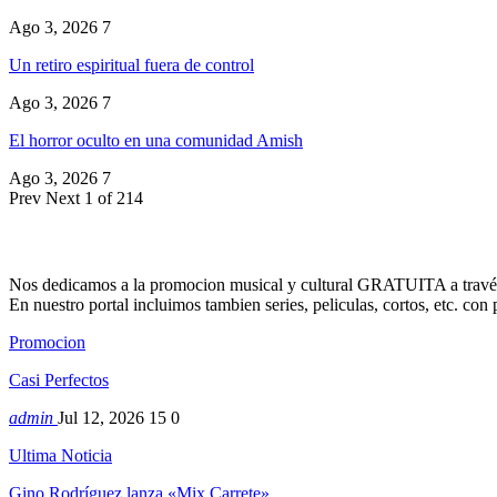
Ago 3, 2026
7
Un retiro espiritual fuera de control
Ago 3, 2026
7
El horror oculto en una comunidad Amish
Ago 3, 2026
7
Prev
Next
1 of 214
Nos dedicamos a la promocion musical y cultural GRATUITA a través
En nuestro portal incluimos tambien series, peliculas, cortos, etc. co
Promocion
Casi Perfectos
admin
Jul 12, 2026
15
0
Ultima Noticia
Gino Rodríguez lanza «Mix Carrete»