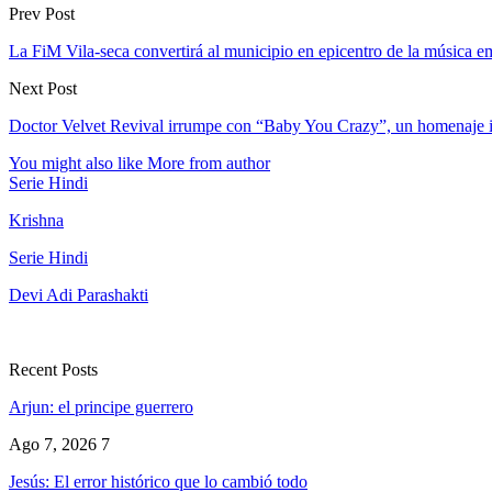
Prev Post
La FiM Vila-seca convertirá al municipio en epicentro de la música e
Next Post
Doctor Velvet Revival irrumpe con “Baby You Crazy”, un homenaje in
You might also like
More from author
Serie Hindi
Krishna
Serie Hindi
Devi Adi Parashakti
Recent Posts
Arjun: el principe guerrero
Ago 7, 2026
7
Jesús: El error histórico que lo cambió todo