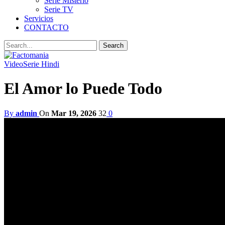
Serie Misterio
Serie TV
Servicios
CONTACTO
Video
Serie Hindi
El Amor lo Puede Todo
By
admin
On
Mar 19, 2026
32
0