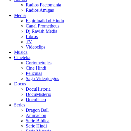
Radios Factomania
Radios Amigas
Media
Espiritualidad Hindu
Canal Prometheus
Dj Ravish Media
Libros
TV
Videoclips
Musica
Cineteka
Cortometrajes
Cine Hindi
Peliculas
Saga Videojuegos
Docus
DocuHistoria
DocuMisterio
DocuPsico
Series
Dragon Ball
Animacion
Serie Biblica
Serie Hindi