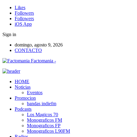
Likes
Followers
Followers
iOS App
Sign in
domingo, agosto 9, 2026
CONTACTO
Factomania -
HOME
Noticias
Eventos
Promocion
bandas indiefm
Podcasts
Los Magicos 70
Monograficos FM
Monograficos FP
Monograficos L90FM
Radios