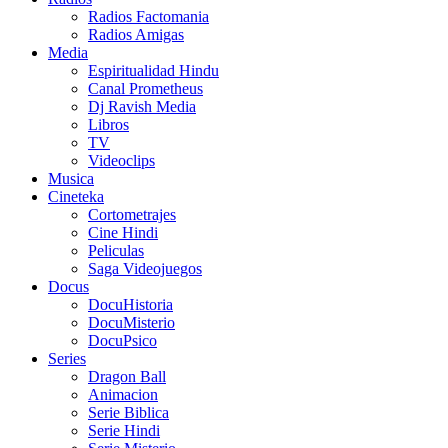
Radios Factomania
Radios Amigas
Media
Espiritualidad Hindu
Canal Prometheus
Dj Ravish Media
Libros
TV
Videoclips
Musica
Cineteka
Cortometrajes
Cine Hindi
Peliculas
Saga Videojuegos
Docus
DocuHistoria
DocuMisterio
DocuPsico
Series
Dragon Ball
Animacion
Serie Biblica
Serie Hindi