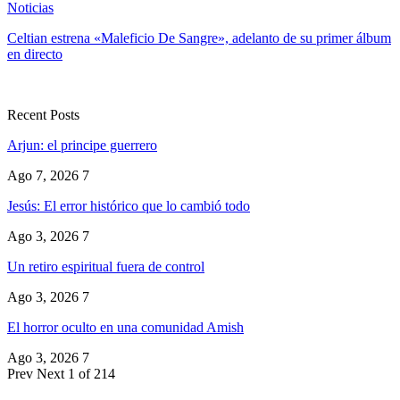
Noticias
Celtian estrena «Maleficio De Sangre», adelanto de su primer álbum
en directo
Recent Posts
Arjun: el principe guerrero
Ago 7, 2026
7
Jesús: El error histórico que lo cambió todo
Ago 3, 2026
7
Un retiro espiritual fuera de control
Ago 3, 2026
7
El horror oculto en una comunidad Amish
Ago 3, 2026
7
Prev
Next
1 of 214