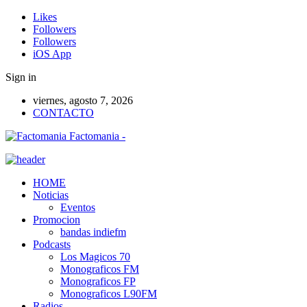
Likes
Followers
Followers
iOS App
Sign in
viernes, agosto 7, 2026
CONTACTO
Factomania -
HOME
Noticias
Eventos
Promocion
bandas indiefm
Podcasts
Los Magicos 70
Monograficos FM
Monograficos FP
Monograficos L90FM
Radios