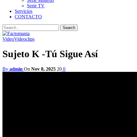
Serie Misterio
Serie TV
Servicios
CONTACTO
Video
Videoclips
Sujeto K -Tú Sigue Así
By
admin
On
Nov 8, 2025
20
0