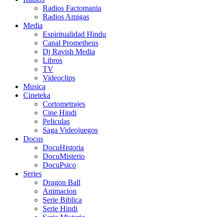
Radios Factomania
Radios Amigas
Media
Espiritualidad Hindu
Canal Prometheus
Dj Ravish Media
Libros
TV
Videoclips
Musica
Cineteka
Cortometrajes
Cine Hindi
Peliculas
Saga Videojuegos
Docus
DocuHistoria
DocuMisterio
DocuPsico
Series
Dragon Ball
Animacion
Serie Biblica
Serie Hindi