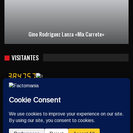
Gino Rodríguez Lanza «Mix Carrete»
VISITANTES
Usuarios hoy : 601
Usuarios ayer : 2321
Este mes : 15746
Este año : 382963
Quién está contectado : 12
Hora del servidor : 2026-08-10