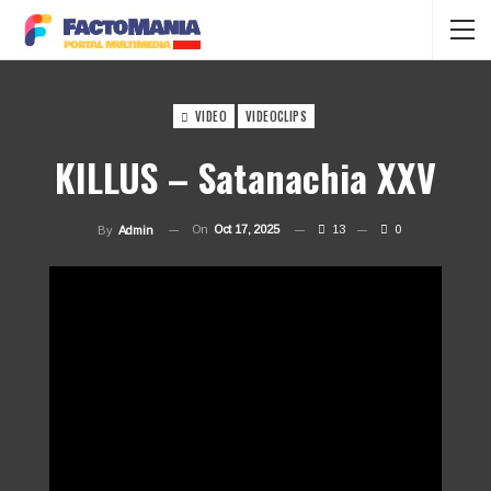
VIDEO
VIDEOCLIPS
KILLUS – Satanachia XXV
On
Oct 17, 2025
13
0
By
Admin