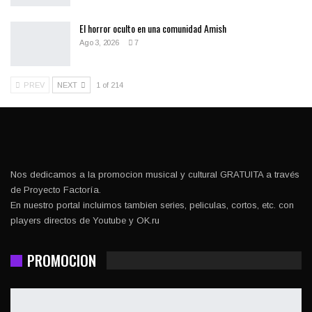
El horror oculto en una comunidad Amish
Ago 3, 2026
7
PREV
NEXT
1 of 214
Nos dedicamos a la promocion musical y cultural GRATUITA a través
de Proyecto Factoría.
En nuestro portal incluimos tambien series, peliculas, cortos, etc. con
players directos de Youtube y OK.ru
PROMOCION