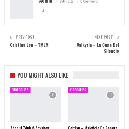
Admin
856 Posts
0 Comments
PREV POST
NEXT POST
Cristina Len – TMLM
Valkyria – La Cuna Del
Silencio
YOU MIGHT ALSO LIKE
VIDEOCLIPS
VIDEOCLIPS
Zdob și Zdub & Advahov
Celtian – Maleficio De Sangre