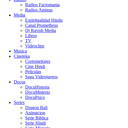
Radios Factomania
Radios Amigas
Media
Espiritualidad Hindu
Canal Prometheus
Dj Ravish Media
Libros
TV
Videoclips
Musica
Cineteka
Cortometrajes
Cine Hindi
Peliculas
Saga Videojuegos
Docus
DocuHistoria
DocuMisterio
DocuPsico
Series
Dragon Ball
Animacion
Serie Biblica
Serie Hindi