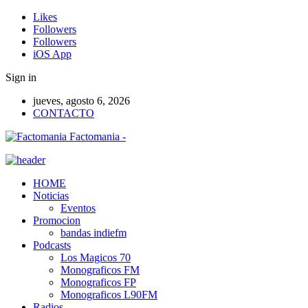
Likes
Followers
Followers
iOS App
Sign in
jueves, agosto 6, 2026
CONTACTO
Factomania -
HOME
Noticias
Eventos
Promocion
bandas indiefm
Podcasts
Los Magicos 70
Monograficos FM
Monograficos FP
Monograficos L90FM
Radios