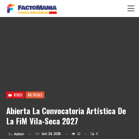
VIDEO
NOTICIAS
Abierta La Convocatoria Artística De
La FiM Vila-Seca 2027
On
Jun 24, 2026
12
0
By
Admin