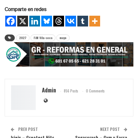
Comparte en redes
2027
FiM Vila-seca
mayo
Admin
856 Posts
0 Comments
PREV POST
NEXT POST
Irieix – Greatest Hits
Sugarcrush – Gym y Farra