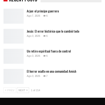
Arjun: el principe guerrero
Ago 7, 2026
6
Jesús: El error histórico que lo cambió todo
Ago 3, 2026
6
Un retiro espiritual fuera de control
Ago 3, 2026
6
El horror oculto en una comunidad Amish
Ago 3, 2026
7
PREV
NEXT
1 of 214