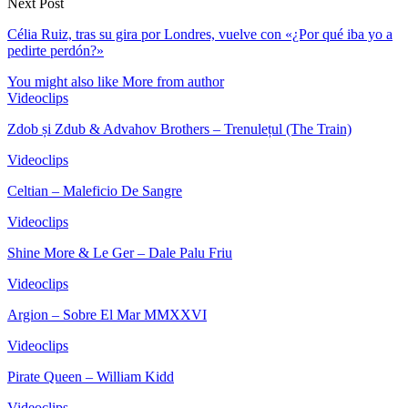
Next Post
Célia Ruiz, tras su gira por Londres, vuelve con «¿Por qué iba yo a
pedirte perdón?»
You might also like
More from author
Videoclips
Zdob și Zdub & Advahov Brothers – Trenulețul (The Train)
Videoclips
Celtian – Maleficio De Sangre
Videoclips
Shine More & Le Ger – Dale Palu Friu
Videoclips
Argion – Sobre El Mar MMXXVI
Videoclips
Pirate Queen – William Kidd
Videoclips