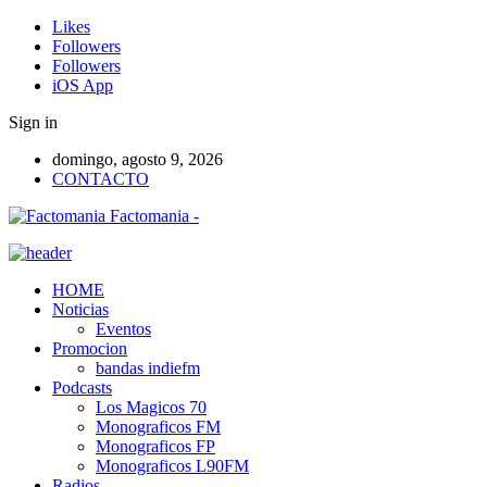
Likes
Followers
Followers
iOS App
Sign in
domingo, agosto 9, 2026
CONTACTO
Factomania -
HOME
Noticias
Eventos
Promocion
bandas indiefm
Podcasts
Los Magicos 70
Monograficos FM
Monograficos FP
Monograficos L90FM
Radios