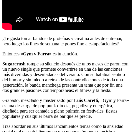
¿Te gusta tomar batidos de proteínas y creatina antes de entrenar,
pero luego los fines de semana te pones fino a estupefacientes?
Entonces «
Gym y Farra
» es tu canción.
Sugarcrush
rompe su silencio después de unos meses de parón con
un nuevo single que promete convertirse en una de las canciones
más divertidas y desenfadadas del verano. Con su habitual sentido
del humor y sin miedo a reírse de las contradicciones de toda una
generación, la banda manchega presenta un tema que por fin une
dos grandes pasiones contemporáneas: el fitness y la fiesta.
Grabado, mezclado y masterizado por
Luis Caretti
, «Gym y Farra»
es una descarga de pop punk directa, pegadiza y energética,
diseñada para ser cantada a pleno pulmón en festivales, fiestas
populares y cualquier barra de bar que se precie.
Tras abordar en sus últimos lanzamientos temas como la ansiedad
social o el paso del tiempo en una generación que se resiste a