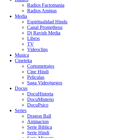
Radios Factomania
Radios Amigas
Media
Espiritualidad Hindu
Canal Prometheus
Dj Ravish Media
Libros
TV
Videoclips
Musica
Cineteka
Cortometrajes
Cine Hindi
Peliculas
Saga Videojuegos
Docus
DocuHistoria
DocuMisterio
DocuPsico
Series
Dragon Ball
Animacion
Serie Biblica
Serie Hindi