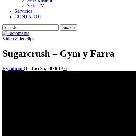
Serie Misterio
Serie TV
Servicios
CONTACTO
Video
Videoclips
Sugarcrush – Gym y Farra
By
admin
On
Jun 25, 2026
13
0