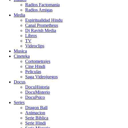
Radios Factomania
Radios Amigas
Media
Espiritualidad Hindu
Canal Prometheus
Dj Ravish Media
Libros
TV
Videoclips
Musica
Cineteka
Cortometrajes
Cine Hindi
Peliculas
Saga Videojuegos
Docus
DocuHistoria
DocuMisterio
DocuPsico
Series
Dragon Ball
Animacion
Serie Biblica
Serie Hindi