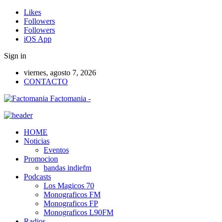
Likes
Followers
Followers
iOS App
Sign in
viernes, agosto 7, 2026
CONTACTO
Factomania -
HOME
Noticias
Eventos
Promocion
bandas indiefm
Podcasts
Los Magicos 70
Monograficos FM
Monograficos FP
Monograficos L90FM
Radios