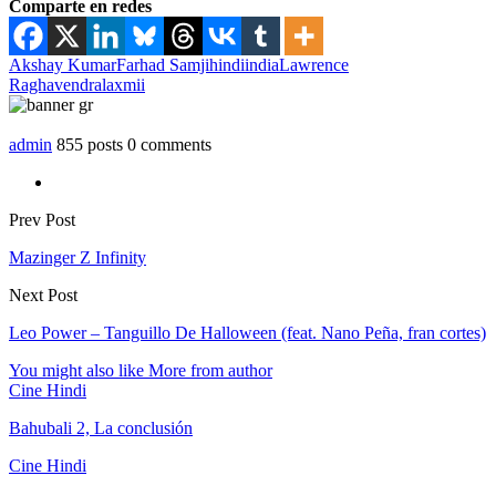
Comparte en redes
Akshay Kumar
Farhad Samji
hindi
india
Lawrence
Raghavendra
laxmii
admin
855 posts
0 comments
Prev Post
Mazinger Z Infinity
Next Post
Leo Power – Tanguillo De Halloween (feat. Nano Peña, fran cortes)
You might also like
More from author
Cine Hindi
Bahubali 2, La conclusión
Cine Hindi