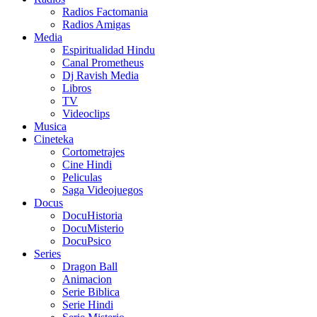
Radios Factomania
Radios Amigas
Media
Espiritualidad Hindu
Canal Prometheus
Dj Ravish Media
Libros
TV
Videoclips
Musica
Cineteka
Cortometrajes
Cine Hindi
Peliculas
Saga Videojuegos
Docus
DocuHistoria
DocuMisterio
DocuPsico
Series
Dragon Ball
Animacion
Serie Biblica
Serie Hindi