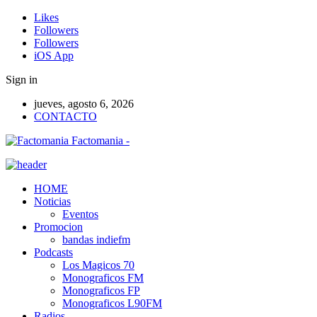
Likes
Followers
Followers
iOS App
Sign in
jueves, agosto 6, 2026
CONTACTO
Factomania -
HOME
Noticias
Eventos
Promocion
bandas indiefm
Podcasts
Los Magicos 70
Monograficos FM
Monograficos FP
Monograficos L90FM
Radios