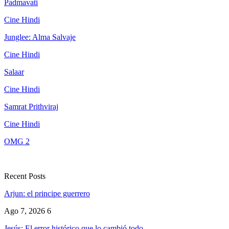
Padmavati
Cine Hindi
Junglee: Alma Salvaje
Cine Hindi
Salaar
Cine Hindi
Samrat Prithviraj
Cine Hindi
OMG 2
Recent Posts
Arjun: el principe guerrero
Ago 7, 2026
6
Jesús: El error histórico que lo cambió todo