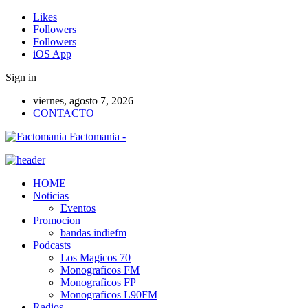
Likes
Followers
Followers
iOS App
Sign in
viernes, agosto 7, 2026
CONTACTO
Factomania -
HOME
Noticias
Eventos
Promocion
bandas indiefm
Podcasts
Los Magicos 70
Monograficos FM
Monograficos FP
Monograficos L90FM
Radios