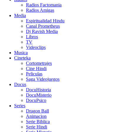
Radios Factomania
Radios Amigas
Media
Espiritualidad Hindu
Canal Prometheus
Dj Ravish Media
Libros
TV
Videoclips
Musica
Cineteka
Cortometrajes
Cine Hindi
Peliculas
Saga Videojuegos
Docus
DocuHistoria
DocuMisterio
DocuPsico
Series
Dragon Ball
Animacion
Serie Biblica
Serie Hindi