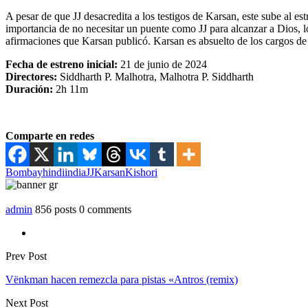
A pesar de que JJ desacredita a los testigos de Karsan, este sube al est
importancia de no necesitar un puente como JJ para alcanzar a Dios, lo
afirmaciones que Karsan publicó. Karsan es absuelto de los cargos de 
Fecha de estreno inicial:
21 de junio de 2024
Directores:
Siddharth P. Malhotra, Malhotra P. Siddharth
Duración:
2h 11m
Comparte en redes
Bombay
hindi
india
JJ
Karsan
Kishori
admin
856 posts
0 comments
Prev Post
Vënkman hacen remezcla para pistas «Antros (remix)
Next Post