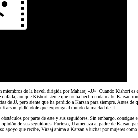
on miembros de la haveli dirigida por Maharaj «JJ». Cuando Kishori es el
se enfada, aunque Kishori siente que no ha hecho nada malo. Karsan rom
cias de JJ, pero siente que ha perdido a Karsan para siempre. Antes de
i a Karsan, pidiéndole que exponga al mundo la maldad de JJ.
 obstáculos por parte de este y sus seguidores. Sin embargo, consigue e
a opinión de sus seguidores. Furioso, JJ amenaza al padre de Karsan par
o apoyo que recibe, Viraaj anima a Karsan a luchar por mujeres como el