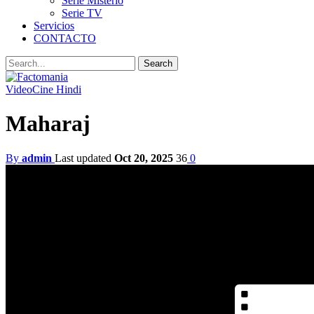
Serie Misterio
Serie TV
Servicios
CONTACTO
Video
Cine Hindi
Maharaj
By
admin
Last updated
Oct 20, 2025
36
0