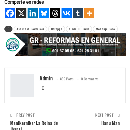
Comparte en redes
Ashutosh Gowariker
Harappa
hindi
india
Mohenjo Daro
Admin
855 Posts
0 Comments
PREV POST
NEXT POST
Manikarnika: La Reina de
Hanu Man
Jhansi