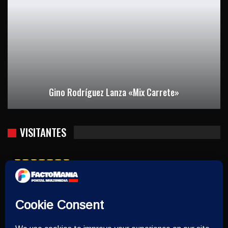
Gino Rodríguez Lanza «Mix Carrete»
VISITANTES
Usuarios hoy : 1559
Usuarios ayer : 1248
Este mes : 8154
Este año : 375371
Quién está contectado : 22