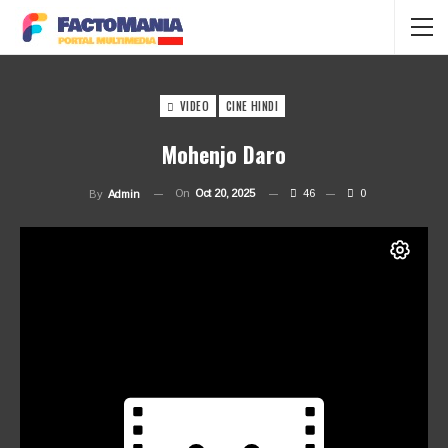
VIDEO
CINE HINDI
Mohenjo Daro
On
Oct 20, 2025
46
0
By
Admin