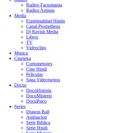
Radios Factomania
Radios Amigas
Media
Espiritualidad Hindu
Canal Prometheus
Dj Ravish Media
Libros
TV
Videoclips
Musica
Cineteka
Cortometrajes
Cine Hindi
Peliculas
Saga Videojuegos
Docus
DocuHistoria
DocuMisterio
DocuPsico
Series
Dragon Ball
Animacion
Serie Biblica
Serie Hindi