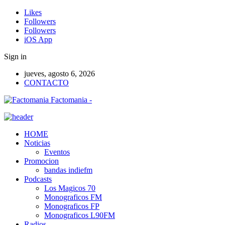
Likes
Followers
Followers
iOS App
Sign in
jueves, agosto 6, 2026
CONTACTO
Factomania -
HOME
Noticias
Eventos
Promocion
bandas indiefm
Podcasts
Los Magicos 70
Monograficos FM
Monograficos FP
Monograficos L90FM
Radios