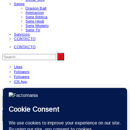
Series
Dragon Ball
Animacion
Serie Biblica
Serie Hindi
Serie Misterio
Serie TV
Servicios
CONTACTO
CONTACTO
Likes
Followers
Followers
iOS App
Welcome, Login to your account.
Forget password?
Remember me
Sign in