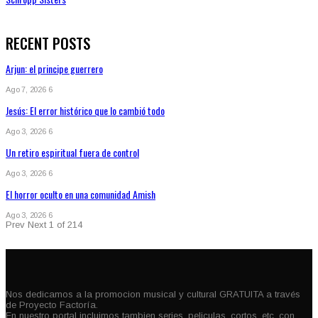
RECENT POSTS
Arjun: el principe guerrero
Ago 7, 2026
6
Jesús: El error histórico que lo cambió todo
Ago 3, 2026
6
Un retiro espiritual fuera de control
Ago 3, 2026
6
El horror oculto en una comunidad Amish
Ago 3, 2026
6
Prev
Next
1 of 214
Nos dedicamos a la promocion musical y cultural GRATUITA a través
de Proyecto Factoría.
En nuestro portal incluimos tambien series, peliculas, cortos, etc. con