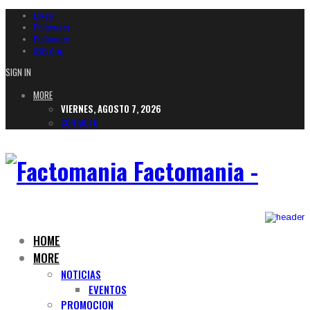
Likes
Followers
Followers
iOS App
SIGN IN
MORE
VIERNES, AGOSTO 7, 2026
CONTACTO
Factomania -
HOME
MORE
NOTICIAS
EVENTOS
PROMOCION