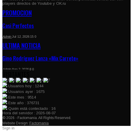
players directos de Youtube y OK.ru
PROMOCION
Casi Perfectos
Admin
Jul 12, 2026
15
0
ULTIMA NOTICIA
Gino Rodríguez Lanza «Mix Carrete»
Admin
Ago 2, 2026
8
0
VISITANTES
Usuarios hoy : 1244
Usuarios ayer : 1675
Este mes : 9514
Este año : 376731
Quién está contectado : 16
Hora del servidor : 2026-08-07
© 2026 - Factomania. All Rights Reserved.
Website Design:
Factomania
Sign in