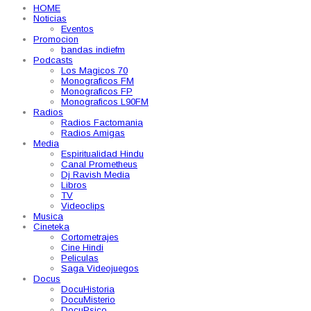
HOME
Noticias
Eventos
Promocion
bandas indiefm
Podcasts
Los Magicos 70
Monograficos FM
Monograficos FP
Monograficos L90FM
Radios
Radios Factomania
Radios Amigas
Media
Espiritualidad Hindu
Canal Prometheus
Dj Ravish Media
Libros
TV
Videoclips
Musica
Cineteka
Cortometrajes
Cine Hindi
Peliculas
Saga Videojuegos
Docus
DocuHistoria
DocuMisterio
DocuPsico