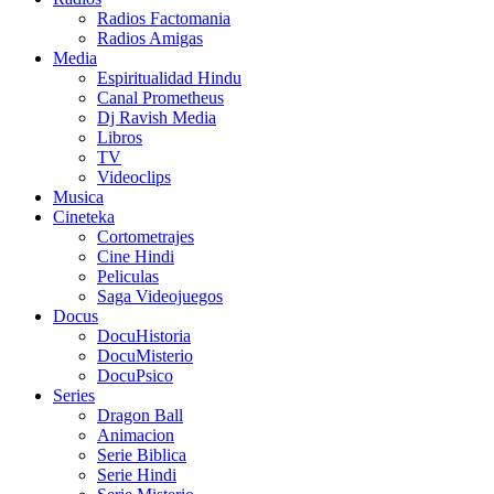
Radios Factomania
Radios Amigas
Media
Espiritualidad Hindu
Canal Prometheus
Dj Ravish Media
Libros
TV
Videoclips
Musica
Cineteka
Cortometrajes
Cine Hindi
Peliculas
Saga Videojuegos
Docus
DocuHistoria
DocuMisterio
DocuPsico
Series
Dragon Ball
Animacion
Serie Biblica
Serie Hindi