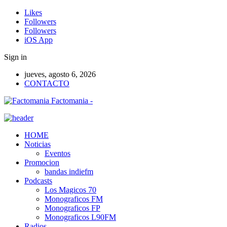
Likes
Followers
Followers
iOS App
Sign in
jueves, agosto 6, 2026
CONTACTO
Factomania -
HOME
Noticias
Eventos
Promocion
bandas indiefm
Podcasts
Los Magicos 70
Monograficos FM
Monograficos FP
Monograficos L90FM
Radios