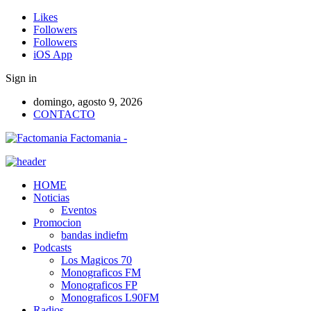
Likes
Followers
Followers
iOS App
Sign in
domingo, agosto 9, 2026
CONTACTO
Factomania -
HOME
Noticias
Eventos
Promocion
bandas indiefm
Podcasts
Los Magicos 70
Monograficos FM
Monograficos FP
Monograficos L90FM
Radios