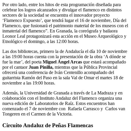
Por otro lado, entre los hitos de esta programación diseñada para
celebrar los logros alcanzados y divulgar el flamenco en distintos
sectores de la sociedad se encuentra el innovador proyecto
‘Flamenco Expuesto’, que tendrá lugar el 16 de noviembre, Día del
Flamenco, que fusionará el patrimonio material de los museos con el
inmaterial del flamenco”. En Granada, la coreógrafa y bailaora
Leonor Leal protagonizará esta acción en el Museo Arqueológico y
Etnológico el domingo, a las 12:00 horas.
Las dos bibliotecas, primero la de Andalucía el día 10 de noviembre
a las 19:00 horas cuenta con la presentación de la obra ‘A dónde se
fue la mar’, del poeta
Miguel Ángel Arcas
que estará acompañado
por el cantaor
Juan Pinilla,
mientras que la Pública Provincial
ofrecerá una conferencia de Iván Centenillo acompañado del
guitarrista Ramón del Paso en la sala Val de Omar el martes 18 de
noviembre a las 19:00 horas.
Además, la Universidad de Granada a través de La Madraza y en
colaboración con el Instituto Andaluz del Flamenco organiza una
nueva edición de Laboratorios de Raíz. Estos encuentros han
comenzado el 7 de noviembre con Rafaela Carrasco y Carlos van
Tongeren en el Carmen de la Victoria.
Circuito Andaluz de Peñas Flamencas