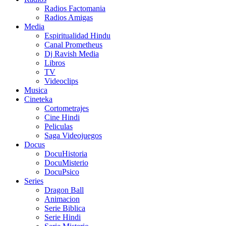
Radios Factomania
Radios Amigas
Media
Espiritualidad Hindu
Canal Prometheus
Dj Ravish Media
Libros
TV
Videoclips
Musica
Cineteka
Cortometrajes
Cine Hindi
Peliculas
Saga Videojuegos
Docus
DocuHistoria
DocuMisterio
DocuPsico
Series
Dragon Ball
Animacion
Serie Biblica
Serie Hindi