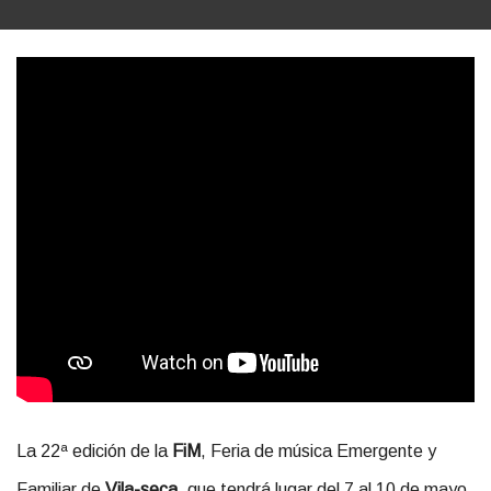
La 22ª edición de la
FiM
, Feria de música Emergente y
Familiar de
Vila-seca
, que tendrá lugar del 7 al 10 de mayo