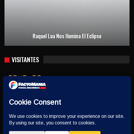
Raquel Lua Nos Ilumina El Eclipse
VISITANTES
Usuarios hoy : 1509
Usuarios ayer : 2321
Este mes : 16654
Este año : 383871
Quién está contectado : 16
Hora del servidor : 2026-08-10