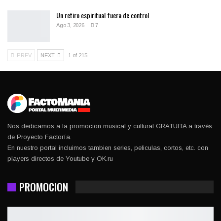
Un retiro espiritual fuera de control
Ago 3, 2026
7
PREV
NEXT
1 of 215
Nos dedicamos a la promocion musical y cultural GRATUITA a través
de Proyecto Factoría.
En nuestro portal incluimos tambien series, peliculas, cortos, etc. con
players directos de Youtube y OK.ru
PROMOCION