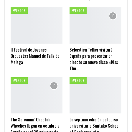
EVENTOS
EVENTOS
II Festival de Jóvenes
Sébastien Tellier visitará
Orquestas Manuel de Falla de
España para presentar en
Málaga
directo su nuevo disco «Kiss
The…
EVENTOS
EVENTOS
The Screamin’ Cheetah
La séptima edición del curso
Wheelies llegan en octubre a
universitario Santako School
España por el 30 aniversario
of Rock reunirá a…