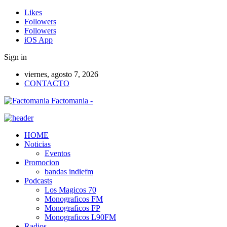
Likes
Followers
Followers
iOS App
Sign in
viernes, agosto 7, 2026
CONTACTO
Factomania -
HOME
Noticias
Eventos
Promocion
bandas indiefm
Podcasts
Los Magicos 70
Monograficos FM
Monograficos FP
Monograficos L90FM
Radios