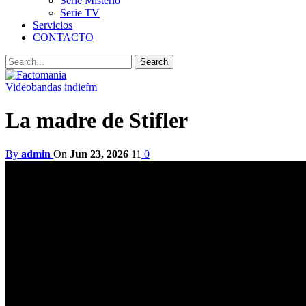
Serie Misterio
Serie TV
Servicios
CONTACTO
Video
bandas indiefm
La madre de Stifler
By
admin
On
Jun 23, 2026
11
0