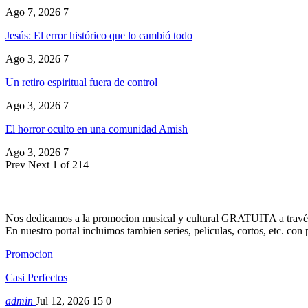
Ago 7, 2026
7
Jesús: El error histórico que lo cambió todo
Ago 3, 2026
7
Un retiro espiritual fuera de control
Ago 3, 2026
7
El horror oculto en una comunidad Amish
Ago 3, 2026
7
Prev
Next
1 of 214
Nos dedicamos a la promocion musical y cultural GRATUITA a través
En nuestro portal incluimos tambien series, peliculas, cortos, etc. co
Promocion
Casi Perfectos
admin
Jul 12, 2026
15
0