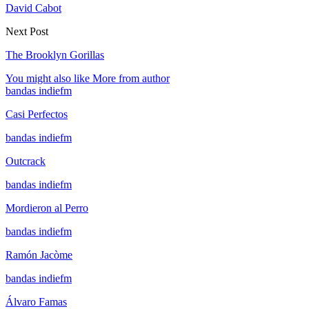
David Cabot
Next Post
The Brooklyn Gorillas
You might also like
More from author
bandas indiefm
Casi Perfectos
bandas indiefm
Outcrack
bandas indiefm
Mordieron al Perro
bandas indiefm
Ramón Jacòme
bandas indiefm
Álvaro Famas