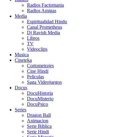
Radios Factomania
Radios Amigas
Media
Espiritualidad Hindu
Canal Prometheus
Dj Ravish Media
Libros
TV
Videoclips
Musica
Cineteka
Cortometrajes
Cine Hindi
Peliculas
Saga Videojuegos
Docus
DocuHistoria
DocuMisterio
DocuPsico
Series
Dragon Ball
Animacion
Serie Biblica
Serie Hindi