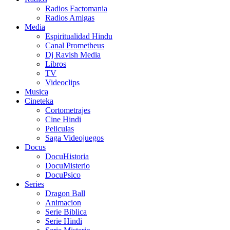
Radios Factomania
Radios Amigas
Media
Espiritualidad Hindu
Canal Prometheus
Dj Ravish Media
Libros
TV
Videoclips
Musica
Cineteka
Cortometrajes
Cine Hindi
Peliculas
Saga Videojuegos
Docus
DocuHistoria
DocuMisterio
DocuPsico
Series
Dragon Ball
Animacion
Serie Biblica
Serie Hindi