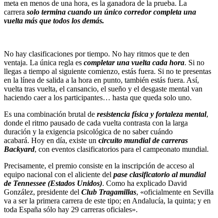
meta en menos de una hora, es la ganadora de la prueba. La
carrera
solo termina cuando un único corredor completa una
vuelta más que todos los demás.
No hay clasificaciones por tiempo. No hay ritmos que te den
ventaja. La única regla es
completar una vuelta cada hora
. Si no
llegas a tiempo al siguiente comienzo, estás fuera. Si no te presentas
en la línea de salida a la hora en punto, también estás fuera. Así,
vuelta tras vuelta, el cansancio, el sueño y el desgaste mental van
haciendo caer a los participantes… hasta que queda solo uno.
Es una combinación brutal de
resistencia física y fortaleza mental
,
donde el ritmo pausado de cada vuelta contrasta con la larga
duración y la exigencia psicológica de no saber cuándo
acabará. Hoy en día, existe un
c
ircuito mundial de carreras
Backyard
, con eventos clasificatorios para el campeonato mundial.
Precisamente, el premio consiste en la inscripción de acceso al
equipo nacional con el aliciente del
pase clasificatorio al mundial
de Tennessee (Estados Unidos)
. Como ha explicado David
González, presidente del
Club Tragamillas
, «oficialmente en Sevilla
va a ser la primera carrera de este tipo; en Andalucía, la quinta; y en
toda España sólo hay 29 carreras oficiales».