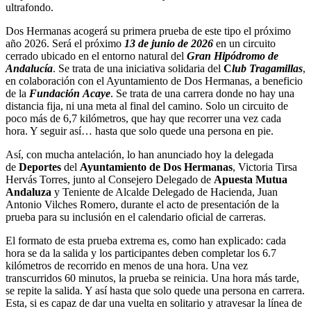
ultrafondo.
Dos Hermanas acogerá su primera prueba de este tipo el próximo
año 2026. Será el próximo
13 de junio de 2026
en un circuito
cerrado ubicado en el entorno natural del
Gran Hipódromo de
Andalucía
. Se trata de una iniciativa solidaria del
C
lub Tragamillas
,
en colaboración con el Ayuntamiento de Dos Hermanas, a beneficio
de la
F
undación Acaye
. Se trata de una carrera donde no hay una
distancia fija, ni una meta al final del camino. Solo un circuito de
poco más de 6,7 kilómetros, que hay que recorrer una vez cada
hora. Y seguir así… hasta que solo quede una persona en pie.
Así, con mucha antelación, lo han anunciado hoy la delegada
de
Deportes
del
Ayuntamiento de Dos Hermanas
, Victoria Tirsa
Hervás Torres, junto al Consejero Delegado de
Apuesta Mutua
Andaluza
y Teniente de Alcalde Delegado de Hacienda, Juan
Antonio Vilches Romero, durante el acto de presentación de la
prueba para su inclusión en el calendario oficial de carreras.
El formato de esta prueba extrema es, como han explicado: cada
hora se da la salida y los participantes deben completar los 6.7
kilómetros de recorrido en menos de una hora. Una vez
transcurridos 60 minutos, la prueba se reinicia. Una hora más tarde,
se repite la salida. Y así hasta que solo quede una persona en carrera.
Esta, si es capaz de dar una vuelta en solitario y atravesar la línea de