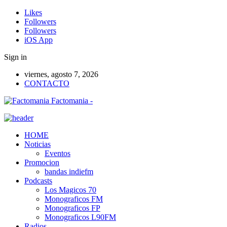
Likes
Followers
Followers
iOS App
Sign in
viernes, agosto 7, 2026
CONTACTO
Factomania -
HOME
Noticias
Eventos
Promocion
bandas indiefm
Podcasts
Los Magicos 70
Monograficos FM
Monograficos FP
Monograficos L90FM
Radios