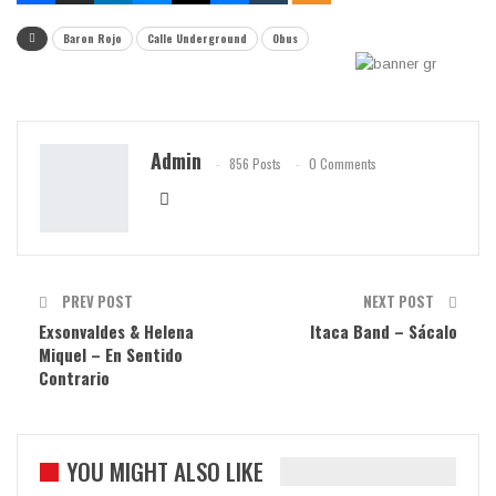
Baron Rojo
Calle Underground
Obus
Admin
856 Posts
0 Comments
PREV POST
NEXT POST
Exsonvaldes & Helena
Itaca Band – Sácalo
Miquel – En Sentido
Contrario
YOU MIGHT ALSO LIKE