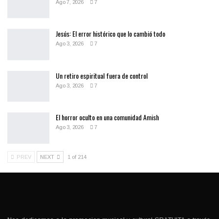
Ago 7, 2026
7
Jesús: El error histórico que lo cambió todo
Ago 3, 2026
7
Un retiro espiritual fuera de control
Ago 3, 2026
7
El horror oculto en una comunidad Amish
Ago 3, 2026
7
PREV
NEXT
1 of 214