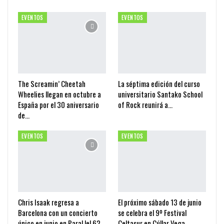
EVENTOS
EVENTOS
The Screamin’ Cheetah
La séptima edición del curso
Wheelies llegan en octubre a
universitario Santako School
España por el 30 aniversario
of Rock reunirá a…
de…
EVENTOS
EVENTOS
Chris Isaak regresa a
El próximo sábado 13 de junio
Barcelona con un concierto
se celebra el 9º Festival
único en junio en Paral.lel 62
Celtasur en Cúllar Vega…