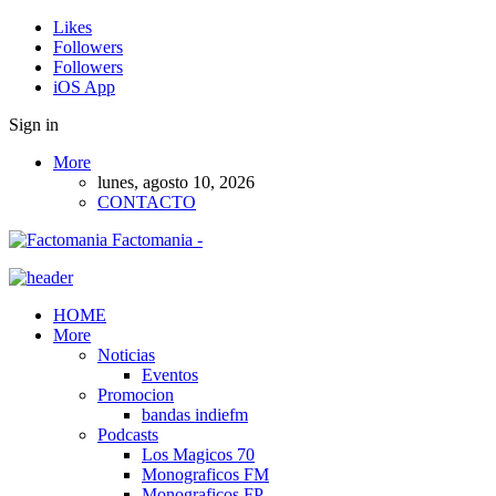
Likes
Followers
Followers
iOS App
Sign in
More
lunes, agosto 10, 2026
CONTACTO
Factomania -
HOME
More
Noticias
Eventos
Promocion
bandas indiefm
Podcasts
Los Magicos 70
Monograficos FM
Monograficos FP