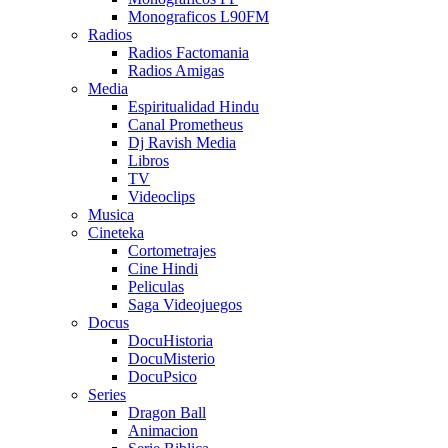
Monograficos L90FM
Radios
Radios Factomania
Radios Amigas
Media
Espiritualidad Hindu
Canal Prometheus
Dj Ravish Media
Libros
TV
Videoclips
Musica
Cineteka
Cortometrajes
Cine Hindi
Peliculas
Saga Videojuegos
Docus
DocuHistoria
DocuMisterio
DocuPsico
Series
Dragon Ball
Animacion