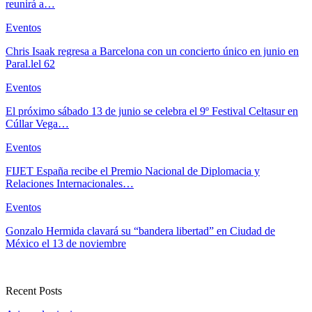
reunirá a…
Eventos
Chris Isaak regresa a Barcelona con un concierto único en junio en
Paral.lel 62
Eventos
El próximo sábado 13 de junio se celebra el 9º Festival Celtasur en
Cúllar Vega…
Eventos
FIJET España recibe el Premio Nacional de Diplomacia y
Relaciones Internacionales…
Eventos
Gonzalo Hermida clavará su “bandera libertad” en Ciudad de
México el 13 de noviembre
Recent Posts