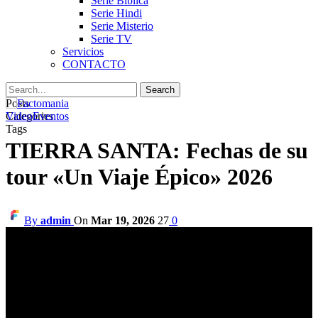
Serie Biblica
Serie Hindi
Serie Misterio
Serie TV
Servicios
CONTACTO
Posts
Categories
Video
Eventos
Tags
TIERRA SANTA: Fechas de su
tour «Un Viaje Épico» 2026
By
admin
On
Mar 19, 2026
27
0