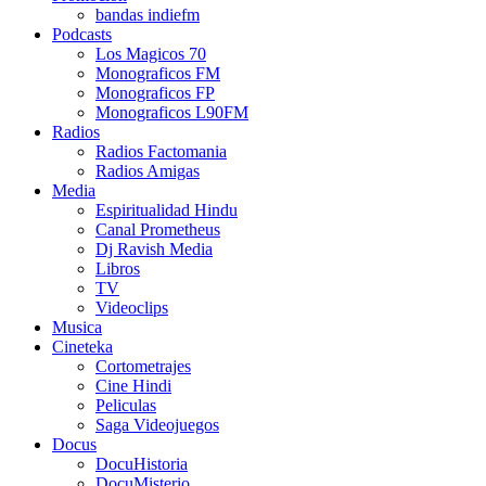
bandas indiefm
Podcasts
Los Magicos 70
Monograficos FM
Monograficos FP
Monograficos L90FM
Radios
Radios Factomania
Radios Amigas
Media
Espiritualidad Hindu
Canal Prometheus
Dj Ravish Media
Libros
TV
Videoclips
Musica
Cineteka
Cortometrajes
Cine Hindi
Peliculas
Saga Videojuegos
Docus
DocuHistoria
DocuMisterio