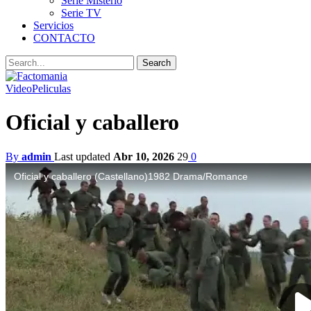
Serie Misterio
Serie TV
Servicios
CONTACTO
Video
Peliculas
Oficial y caballero
By
admin
Last updated
Abr 10, 2026
29
0