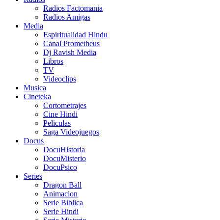
Radios Factomania
Radios Amigas
Media
Espiritualidad Hindu
Canal Prometheus
Dj Ravish Media
Libros
TV
Videoclips
Musica
Cineteka
Cortometrajes
Cine Hindi
Peliculas
Saga Videojuegos
Docus
DocuHistoria
DocuMisterio
DocuPsico
Series
Dragon Ball
Animacion
Serie Biblica
Serie Hindi