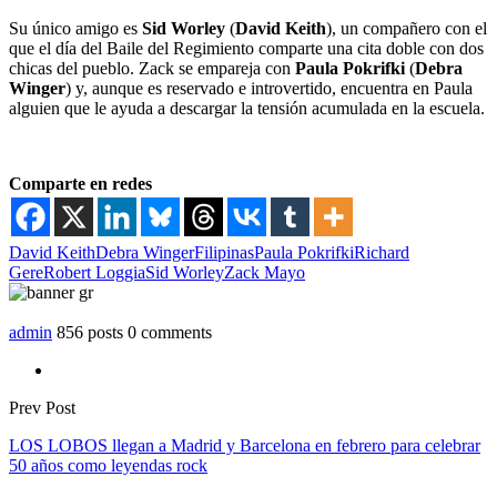
Su único amigo es
Sid Worley
(
David Keith
), un compañero con el
que el día del Baile del Regimiento comparte una cita doble con dos
chicas del pueblo. Zack se empareja con
Paula Pokrifki
(
Debra
Winger
) y, aunque es reservado e introvertido, encuentra en Paula
alguien que le ayuda a descargar la tensión acumulada en la escuela.
Comparte en redes
David Keith
Debra Winger
Filipinas
Paula Pokrifki
Richard
Gere
Robert Loggia
Sid Worley
Zack Mayo
admin
856 posts
0 comments
Prev Post
LOS LOBOS llegan a Madrid y Barcelona en febrero para celebrar
50 años como leyendas rock