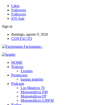
Likes
Followers
Followers
iOS App
Sign in
domingo, agosto 9, 2026
CONTACTO
Factomania -
HOME
Noticias
Eventos
Promocion
bandas indiefm
Podcasts
Los Magicos 70
Monograficos FM
Monograficos FP
Monograficos L90FM
Radios