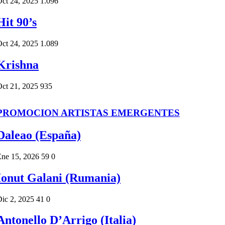
ct 24, 2025
1.096
Hit 90’s
ct 24, 2025
1.089
Krishna
ct 21, 2025
935
PROMOCION ARTISTAS EMERGENTES
Daleao (España)
Ene 15, 2026
59
0
Ionut Galani (Rumania)
ic 2, 2025
41
0
Antonello D’Arrigo (Italia)