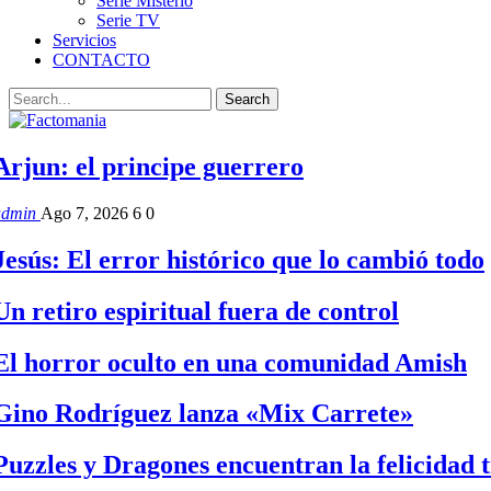
Serie Misterio
Serie TV
Servicios
CONTACTO
Arjun: el principe guerrero
admin
Ago 7, 2026
6
0
Jesús: El error histórico que lo cambió todo
Un retiro espiritual fuera de control
El horror oculto en una comunidad Amish
Gino Rodríguez lanza «Mix Carrete»
Puzzles y Dragones encuentran la felicidad 