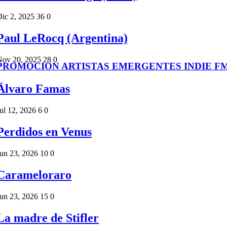
ic 2, 2025
36
0
Paul LeRocq (Argentina)
Nov 20, 2025
28
0
PROMOCION ARTISTAS EMERGENTES INDIE F
Álvaro Famas
ul 12, 2026
6
0
Perdidos en Venus
un 23, 2026
10
0
Carameloraro
un 23, 2026
15
0
La madre de Stifler