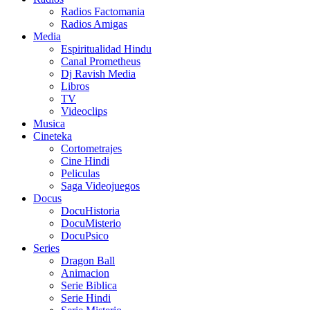
Radios Factomania
Radios Amigas
Media
Espiritualidad Hindu
Canal Prometheus
Dj Ravish Media
Libros
TV
Videoclips
Musica
Cineteka
Cortometrajes
Cine Hindi
Peliculas
Saga Videojuegos
Docus
DocuHistoria
DocuMisterio
DocuPsico
Series
Dragon Ball
Animacion
Serie Biblica
Serie Hindi