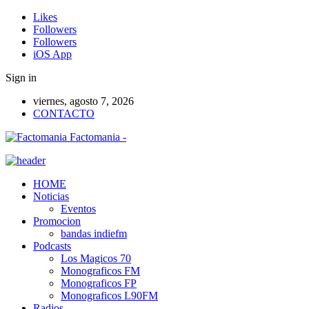
Likes
Followers
Followers
iOS App
Sign in
viernes, agosto 7, 2026
CONTACTO
Factomania -
HOME
Noticias
Eventos
Promocion
bandas indiefm
Podcasts
Los Magicos 70
Monograficos FM
Monograficos FP
Monograficos L90FM
Radios