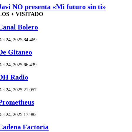
Javi NO presenta «Mi futuro sin ti»
LOS + VISITADO
Canal Bolero
ct 24, 2025
84.469
De Gitaneo
ct 24, 2025
66.439
DH Radio
ct 24, 2025
21.057
Prometheus
ct 24, 2025
17.982
Cadena Factoría