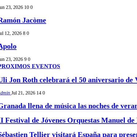
un 23, 2026
10
0
Ramón Jacòme
ul 12, 2026
8
0
Apolo
un 23, 2026
9
0
PROXIMOS EVENTOS
Uli Jon Roth celebrará el 50 aniversario de
admin
Jul 21, 2026
14
0
Granada llena de música las noches de ver
II Festival de Jóvenes Orquestas Manuel de
Sébastien Tellier visitará España para pre