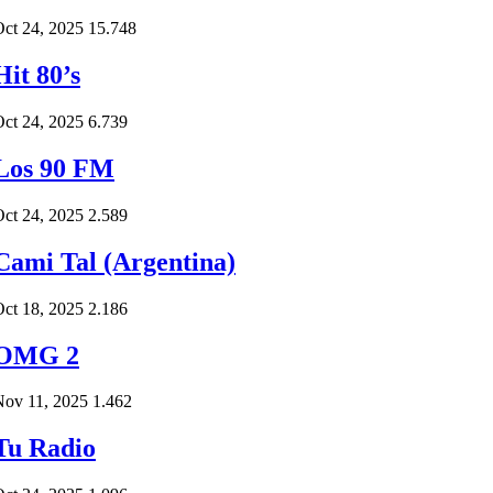
ct 24, 2025
15.748
Hit 80’s
ct 24, 2025
6.739
Los 90 FM
ct 24, 2025
2.589
Cami Tal (Argentina)
ct 18, 2025
2.186
OMG 2
Nov 11, 2025
1.462
Tu Radio